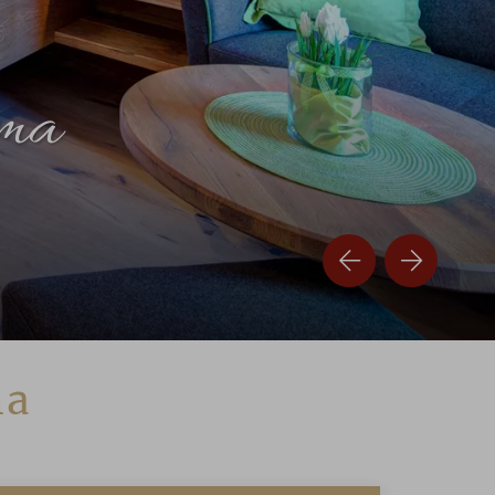
ama
ma