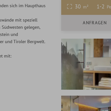
nden sich im Haupthaus
30
1-2
m²
Pe
ckwände mit speziell
ANFRAGEN
ng Südwesten gelegen,
stein und
 und Tiroler Bergwelt.
t mit: