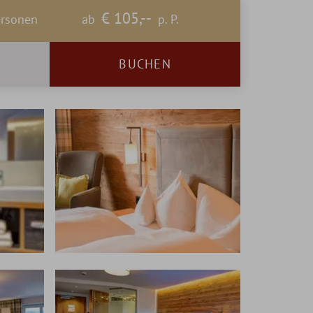
€ 105,--
rsonen
ab
p. P.
BUCHEN