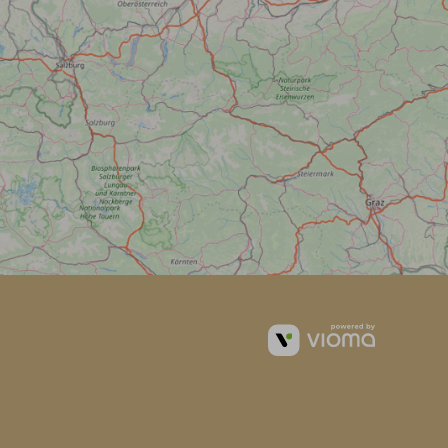
vioma
GmbH