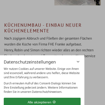
KÜCHENUMBAU - EINBAU NEUER
KÜCHENELEMENTE
Nach zügigem Abbruch und Fließen der gesamten Flächen
wurden die Küche von Firma FHE Franke aufgebaut.
Henry, Robin und Simon richten wieder alles an den rechten
Fleck und so konnte zwei Tage später der erste Abendservice
Datenschutzeinstellungen
geschickt werden.
Wir nutzen Cookies auf unserer Website. Einige von ihnen
sind essenziell, während andere uns helfen, diese Website
DANKE an folgende Gewerke:
und Ihre Erfahrung zu verbessern.
Schreinerei Gebler, Schwangau
Durch erneuten Aufruf des Consent-Dialogs können Sie
Maler Ullmann, Füssen
Ihre Einstellung jederzeit ändern. Weitere Informationen
Magnus Helmer, als Multi-Tool :)
finden Sie in unseren Datenschutzhinweisen.
FHE Franke, Dornbirn
Alle akzeptieren
Stein+Buchholz Architekten, Füssen