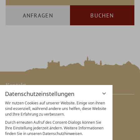
ANFRAGEN
BUCHEN
Kontakt
Datenschutzeinstellungen
Hotel Helmer
Wir nutzen Cookies auf unserer Website. Einige von ihnen
sind essenziell, während andere uns helfen, diese Website
Josef und Luise Helmer
und Ihre Erfahrung zu verbessern.
GmbH & Co. KG
Durch erneuten Aufruf des Consent-Dialogs können Sie
Mitteldorf 10
Ihre Einstellung jederzeit ändern. Weitere Informationen
finden Sie in unseren Datenschutzhinweisen.
87645 Schwangau