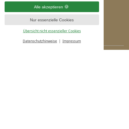
Telefon: 08362 980-0
Alle akzeptieren
Telefax: 08362 980-200
Nur essenzielle Cookies
info@hotel-helmer.de
Übersicht nicht essenzieller Cookies
Service & Sprachen
Datenschutzhinweise
Impressum
Lage & Anreise
Stellenangebote
Online buchen
Urlaub anfragen
Gutscheine
Aktuelles
Presse
Impressum
Datenschutz
Datenschutzeinstellungen
Deutsch
Englisch
Siegel & Bewertungen